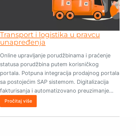
Transport i logistika u pravcu
unapređenja
Online upravljanje porudžbinama i praćenje
statusa porudžbina putem korisničkog
portala. Potpuna integracija prodajnog portala
sa postojećim SAP sistemom. Digitalizacija
fakturisanja i automatizovano preuzimanje…
Pročitaj više
Transport
i
logistika
u
pravcu