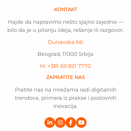
unapređenja
KONTAKT
Hajde da napravimo nešto sjajno zajedno —
bilo da je u pitanju ideja, rešenje ili razgovor.
Dunavska bb
Beograd, 11000 Srbija
M. +381 69 821 7770
ZAPRATITE NAS
Pratite nas na mrežama radi digitalnih
trendova, primera iz prakse i poslovnih
inovacija.