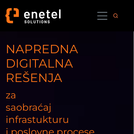
Skip
to
content
NAPREDNA
DIGITALNA
REŠENJA
za
saobraćaj
infrastukturu
i poslovne procese