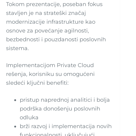
Tokom prezentacije, poseban fokus
stavljen je na strateški značaj
modernizacije infrastrukture kao
osnove za povećanje agilnosti,
bezbednosti i pouzdanosti poslovnih
sistema.
Implementacijom Private Cloud
rešenja, korisniku su omogućeni
sledeći ključni benefiti:
pristup naprednoj analitici i bolja
podrška donošenju poslovnih
odluka
brži razvoj i implementacija novih
funkcionalnosti, uključujući