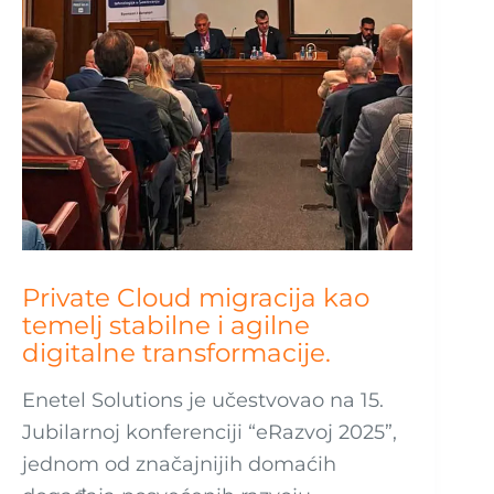
Private Cloud migracija kao
temelj stabilne i agilne
digitalne transformacije.
Enetel Solutions je učestvovao na 15.
Jubilarnoj konferenciji “eRazvoj 2025”,
jednom od značajnijih domaćih