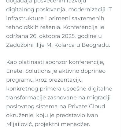
događaja posvećenih razvoju
digitalnog poslovanja, modernizaciji IT
infrastrukture i primeni savremenih
tehnoloških rešenja. Konferencija je
održana 26. oktobra 2025. godine u
Zadužbini Ilije M. Kolarca u Beogradu.
Kao platinasti sponzor konferencije,
Enetel Solutions je aktivno doprineo
programu kroz prezentaciju
konkretnog primera uspešne digitalne
transformacije zasnovane na migraciji
poslovnog sistema na Private Cloud
okruženje, koju je predstavio Ivan
Mijailović, projektni menadžer.