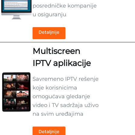
posredničke kompanije
u osiguranju
Detaljnije
Multiscreen
IPTV aplikacije
Savremeno IPTV rešenje
koje korisnicima
omogućava gledanje
video i TV sadržaja uživo
na svim uređajima
Detaljnije