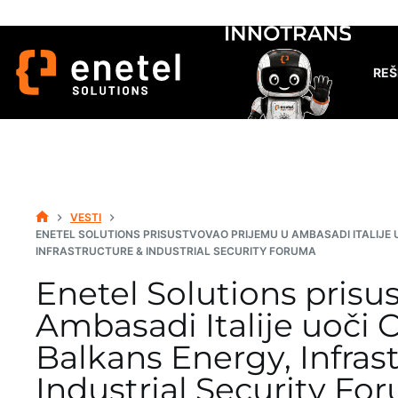
Skip
to
content
REŠ
VESTI
HOME
ENETEL SOLUTIONS PRISUSTVOVAO PRIJEMU U AMBASADI ITALIJE 
INFRASTRUCTURE & INDUSTRIAL SECURITY FORUMA
Enetel Solutions prisu
Ambasadi Italije uoči 
Balkans Energy, Infras
Industrial Security Fo