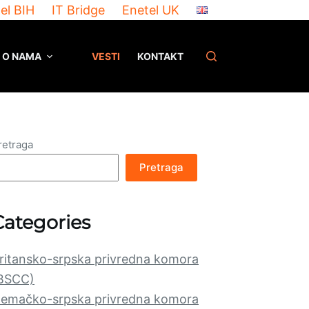
el BIH
IT Bridge
Enetel UK
O NAMA
VESTI
KONTAKT
retraga
Pretraga
Categories
ritansko-srpska privredna komora
BSCC)
emačko-srpska privredna komora