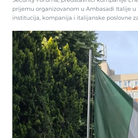
Security Foruma, predstavnici kompanije Enet
prijemu organizovanom u Ambasadi Italije u 
institucija, kompanija i italijanske poslovne z