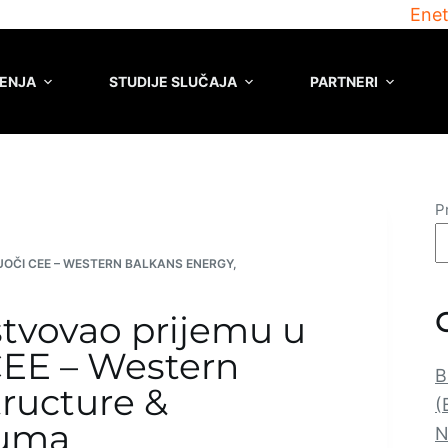
Enet
ENJA
STUDIJE SLUČAJA
PARTNERI
P
UOČI CEE – WESTERN BALKANS ENERGY,
stvovao prijemu u
CEE – Western
B
tructure &
(
ruma
N