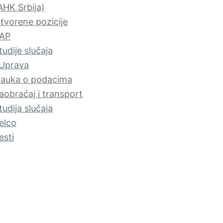
AHK Srbija)
tvorene pozicije
AP
tudije slučaja
Uprava
auka o podacima
aobraćaj i transport
tudija slučaja
elco
esti