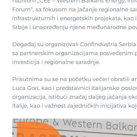
nazivom „CEE – Western Balkans Energy, Infra
Forum“, sa fokusom na jačanje regionalne sara
infrastrukturnih i energetskih projekata, k
Srbije i unapređenju njene međunarodne pov
Događaj su organizovali Confindustria Serbia 
sa partnerskim organizacijama posvećenim 
investicija i regionalne saradnje.
Prisutnima su se na početku večeri obratili am
Luca Gori, kao i predstavnici italijanske posl
organizacija, ističući značaj daljeg jačanja 
Italije, kao i važnost zajedničkih inicijativa 