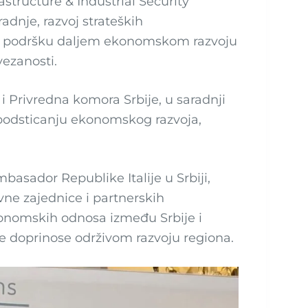
structure & Industrial Security
dnje, razvoj strateških
ao i podršku daljem ekonomskom razvoju
ezanosti.
i Privredna komora Srbije, u saradnji
podsticanju ekonomskog razvoja,
basador Republike Italije u Srbiji,
ovne zajednice i partnerskih
ekonomskih odnosa između Srbije i
koje doprinose održivom razvoju regiona.