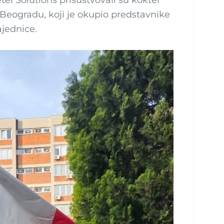
el Solutions prisustvovali su koktel
Beogradu, koji je okupio predstavnike
ajednice.