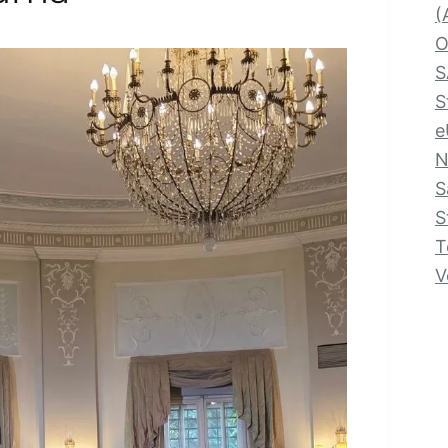
(
O
S
S
e
N
S
S
T
V