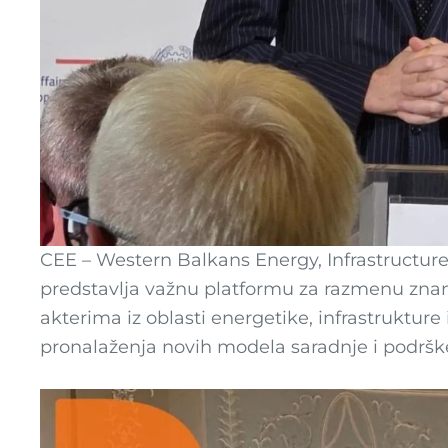
CEE – Western Balkans Energy, Infrastructure
predstavlja važnu platformu za razmenu znan
akterima iz oblasti energetike, infrastrukture 
pronalaženja novih modela saradnje i podrš