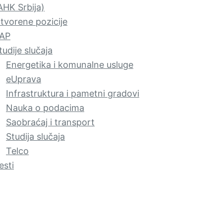
AHK Srbija)
tvorene pozicije
AP
tudije slučaja
Energetika i komunalne usluge
eUprava
Infrastruktura i pametni gradovi
Nauka o podacima
Saobraćaj i transport
Studija slučaja
Telco
esti