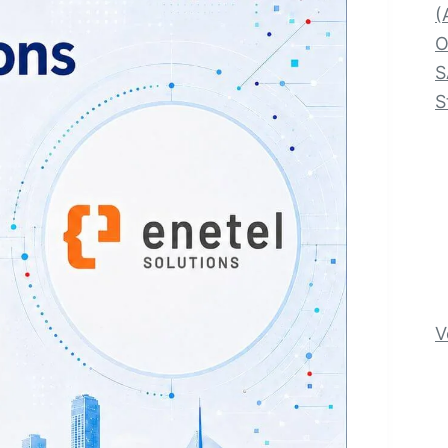
(
O
S
S
V