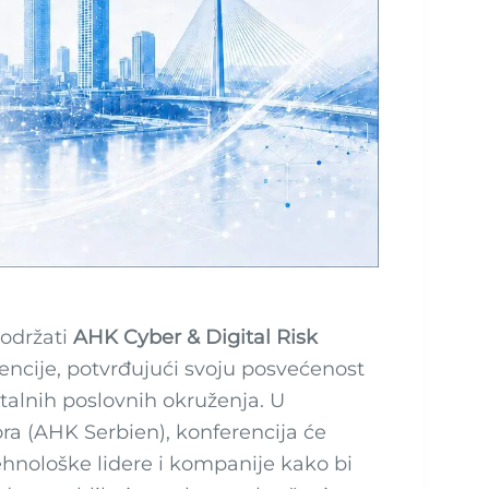
održati
AHK Cyber & Digital Risk
encije, potvrđujući svoju posvećenost
talnih poslovnih okruženja. U
a (AHK Serbien), konferencija će
tehnološke lidere i kompanije kako bi