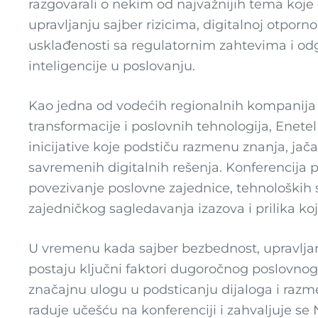
razgovarali o nekim od najvažnijih tema koje
upravljanju sajber rizicima, digitalnoj otporn
usklađenosti sa regulatornim zahtevima i od
inteligencije u poslovanju.
Kao jedna od vodećih regionalnih kompanija 
transformacije i poslovnih tehnologija, Enete
inicijative koje podstiču razmenu znanja, jač
savremenih digitalnih rešenja. Konferencija 
povezivanje poslovne zajednice, tehnoloških s
zajedničkog sagledavanja izazova i prilika koj
U vremenu kada sajber bezbednost, upravljanj
postaju ključni faktori dugoročnog poslovno
značajnu ulogu u podsticanju dijaloga i razme
raduje učešću na konferenciji i zahvaljuje 