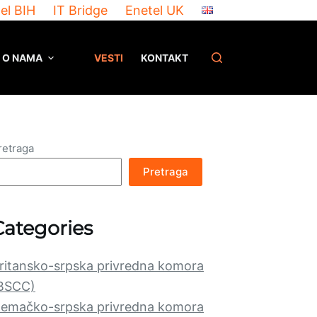
el BIH
IT Bridge
Enetel UK
O NAMA
VESTI
KONTAKT
retraga
Pretraga
Categories
ritansko-srpska privredna komora
BSCC)
emačko-srpska privredna komora