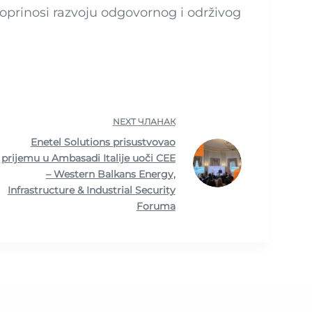
doprinosi razvoju odgovornog i održivog
NEXT
ЧЛАНАК
Enetel Solutions prisustvovao
prijemu u Ambasadi Italije uoči CEE
– Western Balkans Energy,
Infrastructure & Industrial Security
Foruma