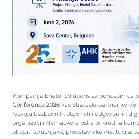
Kompanija Enetel Solutions sa ponosom će p
Conference 2026
kao strateški partner konfer
razvoju bezbednih, otpornih i odgovornih digi
organizaciji Nemačko-srpska privredna komor
okupiti stručnjake, predstavnike institucija, 