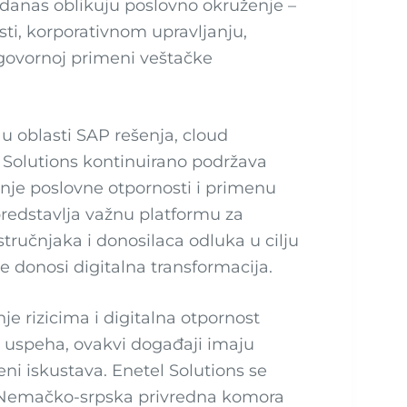
 danas oblikuju poslovno okruženje –
osti, korporativnom upravljanju,
govornoj primeni veštačke
u oblasti SAP rešenja, cloud
l Solutions kontinuirano podržava
anje poslovne otpornosti i primenu
predstavlja važnu platformu za
tručnjaka i donosilaca odluka u cilju
e donosi digitalna transformacija.
e rizicima i digitalna otpornost
g uspeha, ovakvi događaji imaju
ni iskustava. Enetel Solutions se
se Nemačko-srpska privredna komora