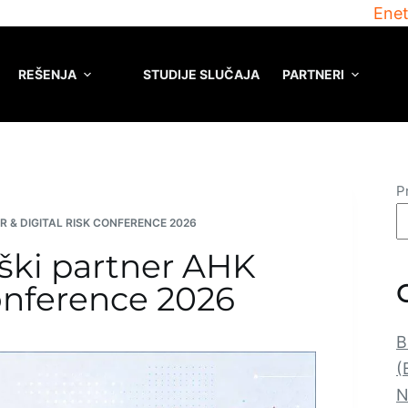
Enet
REŠENJA
STUDIJE SLUČAJA
PARTNERI
P
 & DIGITAL RISK CONFERENCE 2026
eški partner AHK
onference 2026
B
(
N